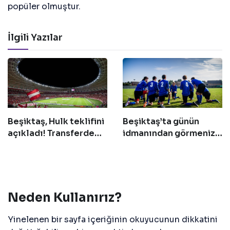
popüler olmuştur.
İlgili Yazılar
Beşiktaş, Hulk teklifini
Beşiktaş’ta günün
açıkladı! Transferde
idmanından görmeniz
geri sayım başladı
gereken 14 fotoğraf!
Neden Kullanırız?
Yinelenen bir sayfa içeriğinin okuyucunun dikkatini