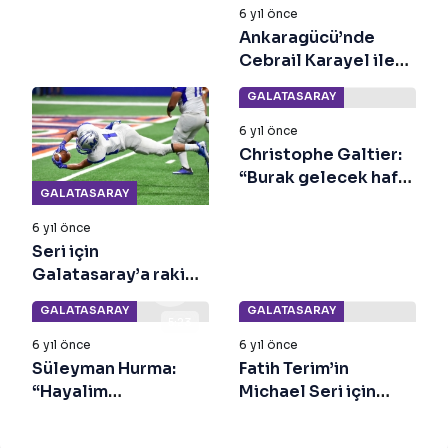
6 yıl önce
Ankaragücü’nde
Cebrail Karayel ile
yollar ayrıldı
GALATASARAY
6 yıl önce
Christophe Galtier:
“Burak gelecek hafta
GALATASARAY
dönecek”
6 yıl önce
Seri için
Galatasaray’a rakip:
Porto!
GALATASARAY
GALATASARAY
5:23
6 yıl önce
6 yıl önce
Süleyman Hurma:
Fatih Terim’in
“Hayalim
Michael Seri için
Şampiyonlar Ligi!
değişiklik kararı! İşte
Hayal etmenin
yeni ilk 11!