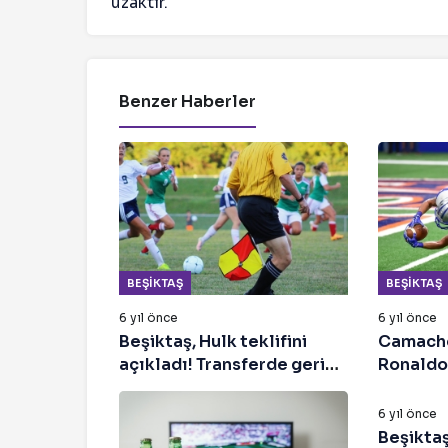
uzaktır.
Benzer Haberler
BEŞIKTAŞ
BEŞIKTAŞ
6 yıl önce
6 yıl önce
Beşiktaş, Hulk teklifini
Camacho
açıkladı! Transferde geri
Ronaldo’
BEŞIKTAŞ
sayım başladı
6 yıl önce
Beşikta