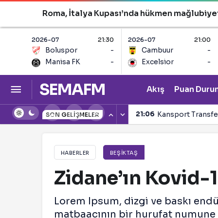
Roma, İtalya Kupası’nda hükmen mağlubiyet
2026-07
21:30
2026-07
21:00
Boluspor
-
Cambuur
-
Manisa FK
-
Excelsior
-
SEMAFM
Akış
Puan Duru
21:06
Kansport Transfe
SON GELIŞMELER
HABERLER
BEŞIKTAŞ
Zidane’ın Kovid-19
Lorem Ipsum, dizgi ve baskı endüs
matbaacının bir hurufat numune ki