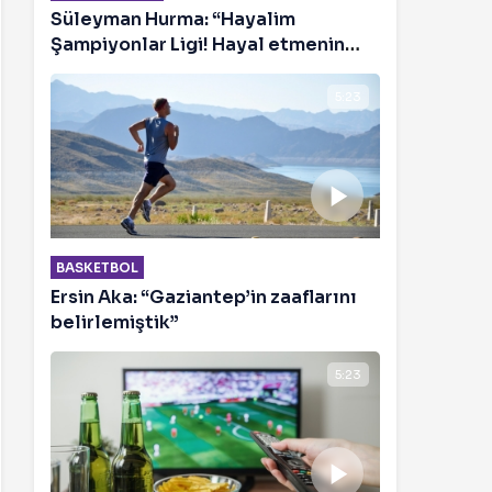
Süleyman Hurma: “Hayalim
Şampiyonlar Ligi! Hayal etmenin
mahsuru yok”
5:23
BASKETBOL
Ersin Aka: “Gaziantep’in zaaflarını
belirlemiştik”
5:23