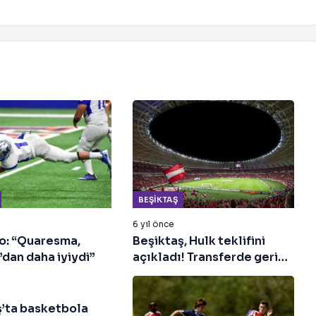
BEŞIKTAŞ
6 yıl önce
: “Quaresma,
Beşiktaş, Hulk teklifini
dan daha iyiydi”
açıkladı! Transferde geri
sayım başladı
ş’ta basketbola