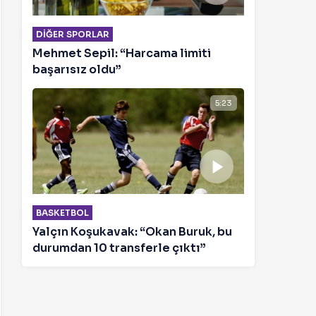
DIĞER SPORLAR
Mehmet Sepil: “Harcama limiti
başarısız oldu”
5:23
BASKETBOL
Yalçın Koşukavak: “Okan Buruk, bu
durumdan 10 transferle çıktı”