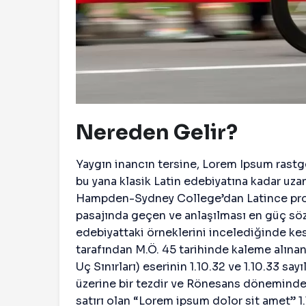
Nereden Gelir?
Yaygın inancın tersine, Lorem Ipsum rastg
bu yana klasik Latin edebiyatına kadar uzan
Hampden-Sydney College’dan Latince pro
pasajında geçen ve anlaşılması en güç söz
edebiyattaki örneklerini incelediğinde kes
tarafından M.Ö. 45 tarihinde kaleme alına
Uç Sınırları) eserinin 1.10.32 ve 1.10.33 sa
üzerine bir tezdir ve Rönesans döneminde
satırı olan “Lorem ipsum dolor sit amet” 1