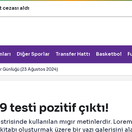
 cezası aldı
mları
Diğer Sporlar
Transfer Hattı
Basketbol
F
r Günlüğü (23 Ağustos 2024)
 testi pozitif çıktı!
trisinde kullanılan mıgır metinlerdir. Lorem
tabı oluşturmak üzere bir yazı galerisini ala