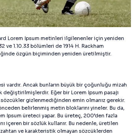
ard Lorem Ipsum metinleri ilgilenenler için yeniden
0.32 ve 1.10.33 bölümleri de 1914 H. Rackham
liğinde özgün biçiminden yeniden üretilmiştir.
si vardır. Ancak bunların büyük bir çoğunluğu mizah
k değiştirilmişlerdir. Eğer bir Lorem Ipsum pasajı
cı sözcükler gizlenmediğinden emin olmanız gerekir.
nceden belirlenmiş metin bloklarını yineler. Bu da,
em Ipsum üreteci yapar. Bu üreteç, 200’den fazla
nı içeren bir sözlük kullanır. Bu nedenle, üretilen
zahtan ve karakteristik olmayan sözcüklerden