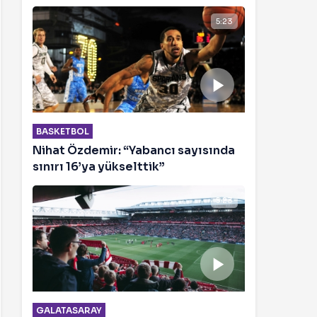
5:23
BASKETBOL
Nihat Özdemir: “Yabancı sayısında
sınırı 16’ya yükselttik”
5:23
GALATASARAY