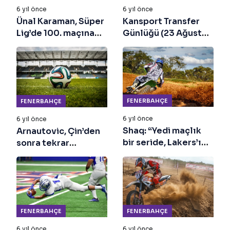
6 yıl önce
6 yıl önce
Ünal Karaman, Süper
Kansport Transfer
Lig’de 100. maçına
Günlüğü (23 Ağustos
çıkacak
2024)
FENERBAHÇE
FENERBAHÇE
6 yıl önce
6 yıl önce
Shaq: “Yedi maçlık
Arnautovic, Çin’den
bir seride, Lakers’ı
sonra tekrar
kimse yenemez!”
Avrupa’ya dönüyor
FENERBAHÇE
FENERBAHÇE
6 yıl önce
6 yıl önce