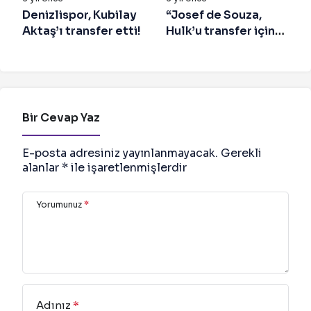
Denizlispor, Kubilay
“Josef de Souza,
Aktaş’ı transfer etti!
Hulk’u transfer için
aramış ve her şeyi
anlatmış”
Bir Cevap Yaz
E-posta adresiniz yayınlanmayacak.
Gerekli
alanlar
*
ile işaretlenmişlerdir
Yorumunuz
*
Adınız
*