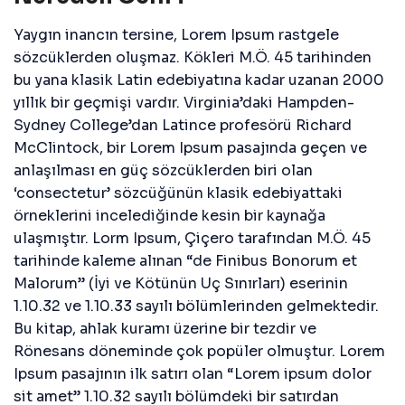
Yaygın inancın tersine, Lorem Ipsum rastgele
sözcüklerden oluşmaz. Kökleri M.Ö. 45 tarihinden
bu yana klasik Latin edebiyatına kadar uzanan 2000
yıllık bir geçmişi vardır. Virginia’daki Hampden-
Sydney College’dan Latince profesörü Richard
McClintock, bir Lorem Ipsum pasajında geçen ve
anlaşılması en güç sözcüklerden biri olan
‘consectetur’ sözcüğünün klasik edebiyattaki
örneklerini incelediğinde kesin bir kaynağa
ulaşmıştır. Lorm Ipsum, Çiçero tarafından M.Ö. 45
tarihinde kaleme alınan “de Finibus Bonorum et
Malorum” (İyi ve Kötünün Uç Sınırları) eserinin
1.10.32 ve 1.10.33 sayılı bölümlerinden gelmektedir.
Bu kitap, ahlak kuramı üzerine bir tezdir ve
Rönesans döneminde çok popüler olmuştur. Lorem
Ipsum pasajının ilk satırı olan “Lorem ipsum dolor
sit amet” 1.10.32 sayılı bölümdeki bir satırdan