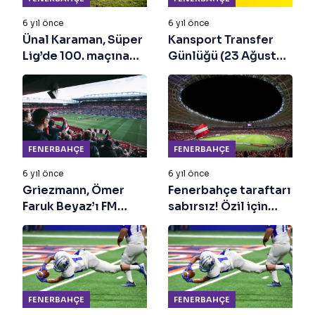
6 yıl önce
6 yıl önce
Ünal Karaman, Süper
Kansport Transfer
Lig’de 100. maçına
Günlüğü (23 Ağustos
çıkacak
2024)
FENERBAHÇE
FENERBAHÇE
6 yıl önce
6 yıl önce
Griezmann, Ömer
Fenerbahçe taraftarı
Faruk Beyaz’ı FM
sabırsız! Özil için
kadrosuna aldı
buluşmaya az kaldı
FENERBAHÇE
FENERBAHÇE