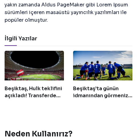
yakın zamanda Aldus PageMaker gibi Lorem Ipsum
sürümleri içeren masaüstü yayıncılık yazılımları ile
popüler olmuştur.
İlgili Yazılar
Beşiktaş, Hulk teklifini
Beşiktaş’ta günün
açıkladı! Transferde
idmanından görmeniz
geri sayım başladı
gereken 14 fotoğraf!
Neden Kullanırız?