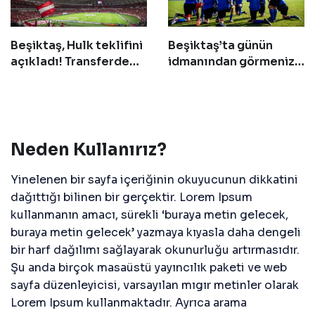
Beşiktaş, Hulk teklifini
Beşiktaş’ta günün
açıkladı! Transferde
idmanından görmeniz
geri sayım başladı
gereken 14 fotoğraf!
Neden Kullanırız?
Yinelenen bir sayfa içeriğinin okuyucunun dikkatini
dağıttığı bilinen bir gerçektir. Lorem Ipsum
kullanmanın amacı, sürekli ‘buraya metin gelecek,
buraya metin gelecek’ yazmaya kıyasla daha dengeli
bir harf dağılımı sağlayarak okunurluğu artırmasıdır.
Şu anda birçok masaüstü yayıncılık paketi ve web
sayfa düzenleyicisi, varsayılan mıgır metinler olarak
Lorem Ipsum kullanmaktadır. Ayrıca arama