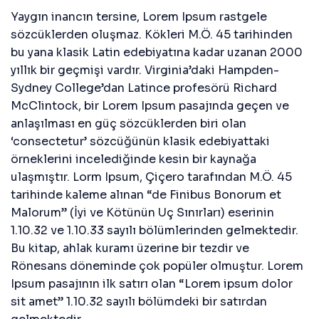
Yaygın inancın tersine, Lorem Ipsum rastgele
sözcüklerden oluşmaz. Kökleri M.Ö. 45 tarihinden
bu yana klasik Latin edebiyatına kadar uzanan 2000
yıllık bir geçmişi vardır. Virginia’daki Hampden-
Sydney College’dan Latince profesörü Richard
McClintock, bir Lorem Ipsum pasajında geçen ve
anlaşılması en güç sözcüklerden biri olan
‘consectetur’ sözcüğünün klasik edebiyattaki
örneklerini incelediğinde kesin bir kaynağa
ulaşmıştır. Lorm Ipsum, Çiçero tarafından M.Ö. 45
tarihinde kaleme alınan “de Finibus Bonorum et
Malorum” (İyi ve Kötünün Uç Sınırları) eserinin
1.10.32 ve 1.10.33 sayılı bölümlerinden gelmektedir.
Bu kitap, ahlak kuramı üzerine bir tezdir ve
Rönesans döneminde çok popüler olmuştur. Lorem
Ipsum pasajının ilk satırı olan “Lorem ipsum dolor
sit amet” 1.10.32 sayılı bölümdeki bir satırdan